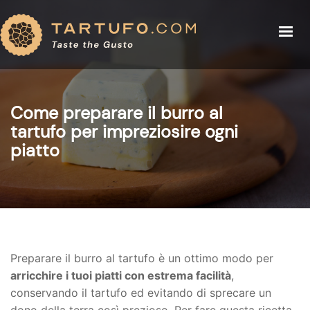
IL TARTUFO
IL TARTUFO
PREZZI TARTUFO
PREZZI TARTUFO
RICETTE
Come preparare il burro al
EVENTI
tartufo per impreziosire ogni
RICETTE
BLOG
piatto
CHI SIAMO
EVENTI
BUY TRUFFLE
BLOG
CHI SIAMO
NEGOZIO
Preparare il burro al tartufo è un ottimo modo per
arricchire i tuoi piatti con estrema facilità
,
conservando il tartufo ed evitando di sprecare un
ACCESSO (LOGIN)