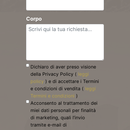
Corpo
Dichiaro di aver preso visione
della Privacy Policy (
leggi
policy
) e di accettare i Termini
e condizioni di vendita (
leggi
Termini e condizioni
)
Acconsento al trattamento dei
miei dati personali per finalità
di marketing, quali l’invio
tramite e-mail di