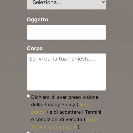
Oggetto
Corpo
Dichiaro di aver preso visione
della Privacy Policy (
leggi
policy
) e di accettare i Termini
e condizioni di vendita (
leggi
Termini e condizioni
)