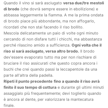
Quando il vino si sarà asciugato
versa due/tre mestoli
di brodo
(che dovrà sempre essere in ebollizione) e
abbassa leggermente la fiamma. A me la prima ondata
di brodo piace più abbondante, ma non affogarlo,
ricordati che non stai facendo il riso bollito.
Mescola delicatamente un paio di volte ogni minuto
cercando di non disfare tutti i chicchi, ma abbastanza
perché rilascino amido a sufficienza.
Ogni volta che il
riso si sarà asciugato, versa altro brodo.
Il brodo
dev'essere evaporato tutto ma per non rischiare di
bruciare il riso assicurati che questo copra ancora i
buchi che crei quando passi la leccapentole da una
parte all'altra della padella.
Ripeti il punto precedente
fino a quando il riso avrà
finito il suo tempo di cottura
e durante gli ultimi minuti
assaggialo più frequentemente; devi toglierlo quando
è ancora al dente, per valorizzare la mantecatura
finale.