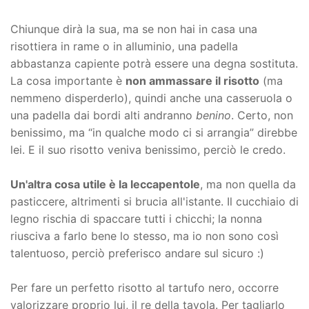
Chiunque dirà la sua, ma se non hai in casa una
risottiera in rame o in alluminio, una padella
abbastanza capiente potrà essere una degna sostituta.
La cosa importante è
non ammassare il risotto
(ma
nemmeno disperderlo), quindi anche una casseruola o
una padella dai bordi alti andranno
benino
. Certo, non
benissimo, ma “in qualche modo ci si arrangia” direbbe
lei. E il suo risotto veniva benissimo, perciò le credo.
Un'altra cosa utile è la leccapentole
, ma non quella da
pasticcere, altrimenti si brucia all'istante. Il cucchiaio di
legno rischia di spaccare tutti i chicchi; la nonna
riusciva a farlo bene lo stesso, ma io non sono così
talentuoso, perciò preferisco andare sul sicuro :)
Per fare un perfetto risotto al tartufo nero, occorre
valorizzare proprio lui, il re della tavola. Per tagliarlo