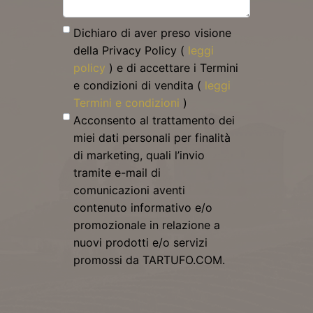
Dichiaro di aver preso visione
della Privacy Policy (
leggi
policy
) e di accettare i Termini
e condizioni di vendita (
leggi
Termini e condizioni
)
Acconsento al trattamento dei
miei dati personali per finalità
di marketing, quali l’invio
tramite e-mail di
comunicazioni aventi
contenuto informativo e/o
promozionale in relazione a
nuovi prodotti e/o servizi
promossi da TARTUFO.COM.