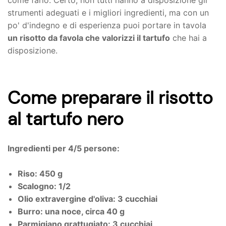
come farlo. Certo, non tutti hanno a disposizione gli
strumenti adeguati e i migliori ingredienti, ma con un
CARRELLO
po' d'indegno e di esperienza puoi portare in tavola
un risotto da favola che valorizzi il tartufo
che hai a
disposizione.
Come preparare il risotto
al tartufo nero
Ingredienti per 4/5 persone:
Riso: 450 g
Scalogno: 1/2
Olio extravergine d'oliva: 3 cucchiai
Burro: una noce, circa 40 g
Parmigiano grattugiato: 3 cucchiai