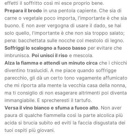
effetti il soffritto così mi esce proprio bene.
Prepara il brodo
in una pentola capiente. Che sia di
carne o vegetale poco importa, l'importante è che sia
buono. E non aver vergogna di usare il dado, se hai
solo quello, l'importante è che non sia troppo salato;
pena: bacchettata sulle nocche col mestolo di legno.
Soffriggi lo scalogno a fuoco basso
per evitare che
imbrunisca.
Poi unisci il riso
e mescola.
Alza la fiamma e attendi un minuto circa
che i chicchi
diventino traslucidi. A me piace quando soffrigge
parecchio, gli dà un certo tono vagamente affumicato
che mi riporta alla mente la vecchia casa della nonna,
ma ti consiglio di non esagerare altrimenti poi diventa
immangiabile. E sprecheresti il tartufo.
Versa il vino bianco e sfuma a fuoco alto
. Non aver
paura di qualche fiammella così la parte alcolica più
acida si brucia subito ed eviti la faccia disgustata dei
tuoi ospiti più giovani.