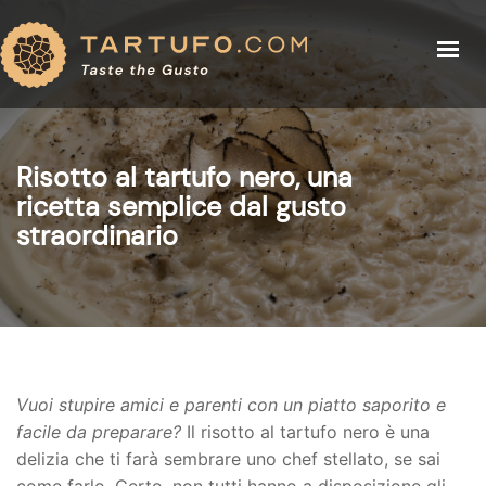
IL TARTUFO
IL TARTUFO
PREZZI TARTUFO
PREZZI TARTUFO
RICETTE
Risotto al tartufo nero, una
EVENTI
ricetta semplice dal gusto
RICETTE
BLOG
straordinario
CHI SIAMO
EVENTI
BUY TRUFFLE
BLOG
CHI SIAMO
NEGOZIO
Vuoi stupire amici e parenti con un piatto saporito e
facile da preparare?
Il risotto al tartufo nero è una
delizia che ti farà sembrare uno chef stellato, se sai
ACCESSO (LOGIN)