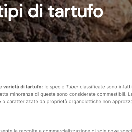
 tipi di tartufo
 varietà di tartufo:
le specie
Tuber
classificate sono infatt
etta minoranza di queste sono considerate commestibili. L
e o caratterizzate da proprietà organolettiche non apprezzab
onsente la raccolta e commercializzazione di sole nove speci