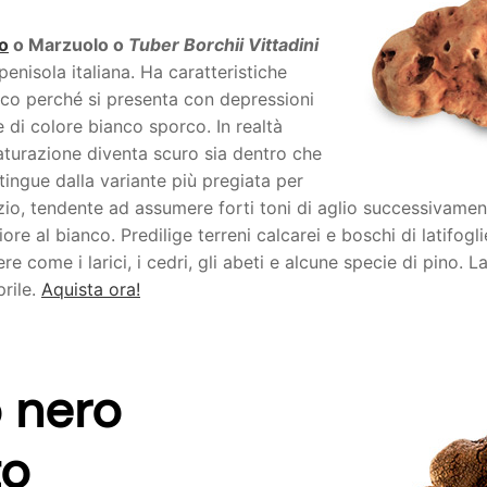
o
o Marzuolo o
Tuber Borchii Vittadini
 penisola italiana. Ha caratteristiche
anco perché si presenta con depressioni
 e di colore bianco sporco. In realtà
turazione diventa scuro sia dentro che
istingue dalla variante più pregiata per
nizio, tendente ad assumere forti toni di aglio successivament
ore al bianco. Predilige terreni calcarei e boschi di latifogli
ere come i larici, i cedri, gli abeti e alcune specie di pino. 
prile.
Aquista ora!
o nero
to