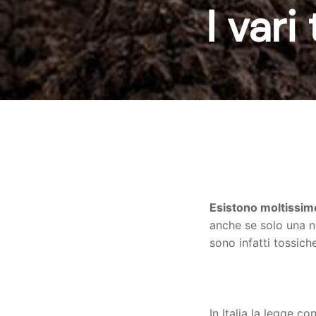
I vari
Esistono moltissime
anche se solo una n
sono infatti tossich
In Italia la legge c