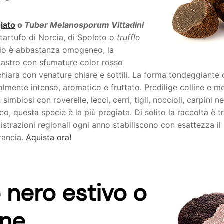
iato
o
Tuber Melanosporum Vittadini
artufo di Norcia, di Spoleto o
truffle
idio è abbastanza omogeneo, la
rastro con sfumature color rosso
chiara con venature chiare e sottili. La forma tondeggiante 
olmente intenso, aromatico e fruttato. Predilige colline e
simbiosi con roverelle, lecci, cerri, tigli, noccioli, carpini ne
co, questa specie è la più pregiata. Di solito la raccolta è
strazioni regionali ogni anno stabiliscono con esattezza il 
Francia.
Aquista ora!
 nero estivo o
one