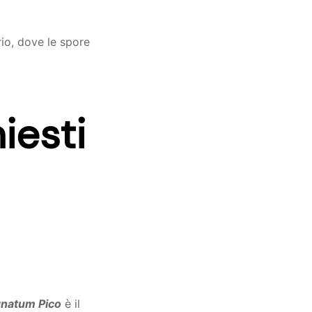
rio, dove le spore
hiesti
natum Pico
è il