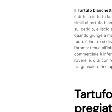
Il
Tartufo bianchett
è diffuso in tutta la
simili al tartufo bi
sul peridio, è liscio
quando giunge a ma
fuori. ù Inoltre si d
l’aroma: tenue all’i
commerciale è inferi
roverelle, o di conif
tra gennaio e fine a
Tartuf
pregia