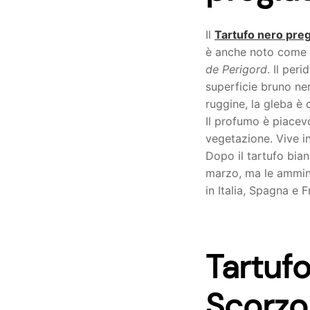
Il
Tartufo nero preg
è anche noto come t
de Perigord
. Il per
superficie bruno ne
ruggine, la gleba è 
Il profumo è piacev
vegetazione. Vive in 
Dopo il tartufo bian
marzo, ma le ammini
in Italia, Spagna e 
Tartufo
Scorz