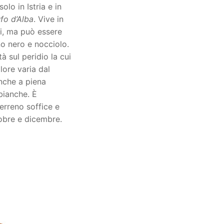
lo in Istria e in
fo d’Alba
. Vive in
ppi, ma può essere
o nero e nocciolo.
à sul peridio la cui
lore varia dal
nche a piena
bianche. È
erreno soffice e
obre e dicembre.