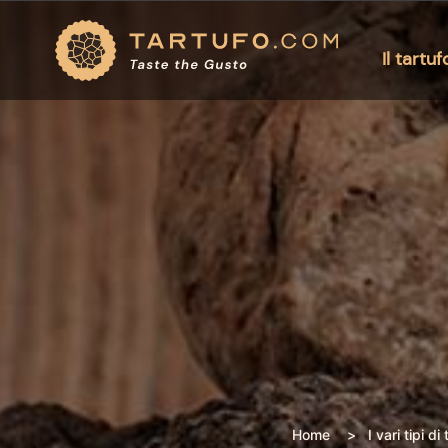
Il tartuf
Home
I vari tipi di