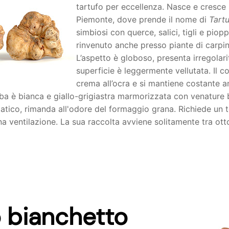
tartufo per eccellenza. Nasce e cresce so
Piemonte, dove prende il nome di
Tartu
simbiosi con querce, salici, tigli e pio
rinvenuto anche presso piante di carpin
L’aspetto è globoso, presenta irregolarit
superficie è leggermente vellutata. Il co
crema all’ocra e si mantiene costante a
ba è bianca e giallo-grigiastra marmorizzata con venature 
ico, rimanda all'odore del formaggio grana. Richiede un t
 ventilazione. La sua raccolta avviene solitamente tra ott
o bianchetto