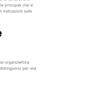
e principali che si
 indicazioni sulle
e
isi organolettica
i distinguono per una