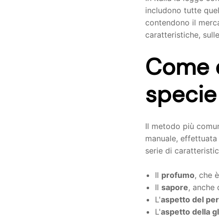
includono tutte quel
contendono il merca
caratteristiche, sull
Come d
specie 
Il metodo più comune
manuale, effettuata 
serie di caratteristi
Il
profumo
, che 
Il
sapore
, anche 
L'
aspetto del per
L'
aspetto della g