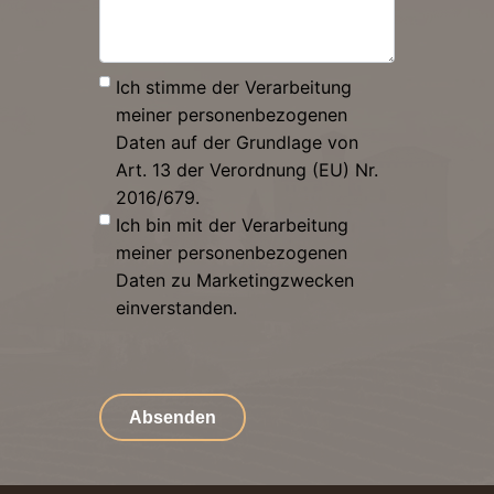
Ich stimme der Verarbeitung
meiner personenbezogenen
Daten auf der Grundlage von
Art. 13 der Verordnung (EU) Nr.
2016/679.
Ich bin mit der Verarbeitung
meiner personenbezogenen
Daten zu Marketingzwecken
einverstanden.
Absenden