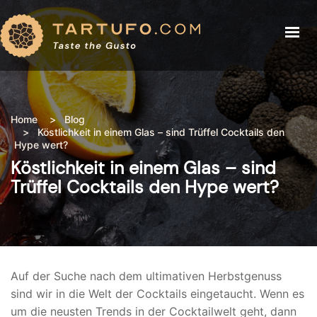
TRÜFFEL
TRÜFFEL
TRÜFFEL PREISE
TRÜFFEL PREISE
REZEPTE
Home
Blog
BLOG
Köstlichkeit in einem Glas – sind Trüffel Cocktails den
REZEPTE
ÜBER UNS
Hype wert?
Köstlichkeit in einem Glas – sind
BLOG
BUY TRUFFLE
Trüffel Cocktails den Hype wert?
ÜBER UNS
SHOP
ANMELDEN
Auf der Suche nach dem ultimativen Herbstgenuss
sind wir in die Welt der Cocktails eingetaucht. Wenn es
um die neusten Trends in der Cocktailwelt geht, dann
WARENKORB