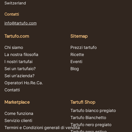
Switzerland
Contatti
info@tartufo.com
Tartufo.com
Sitemap
Chi siamo
Prezzi tartufo
La nostra filosofia
Ricette
I nostri tartufai
Eventi
Sei un tartufaio?
Blog
Sei un'azienda?
Operatori Ho.Re.Ca.
Contatti
Marketplace
Tartufi Shop
Tartufo bianco pregiato
Come funziona
Tartufo Bianchetto
Servizio clienti
Tartufo nero pregiato
Termini e Condizioni generali di vendita
Tartufo nero estivo