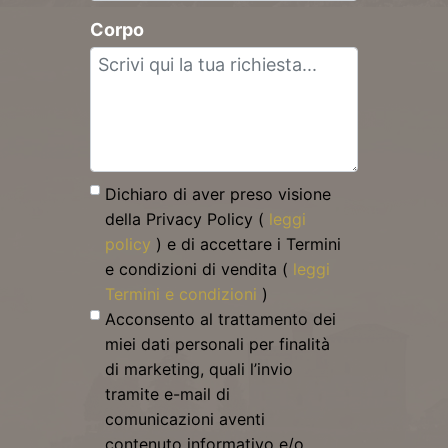
Corpo
Dichiaro di aver preso visione
della Privacy Policy (
leggi
policy
) e di accettare i Termini
e condizioni di vendita (
leggi
Termini e condizioni
)
Acconsento al trattamento dei
miei dati personali per finalità
di marketing, quali l’invio
tramite e-mail di
comunicazioni aventi
contenuto informativo e/o