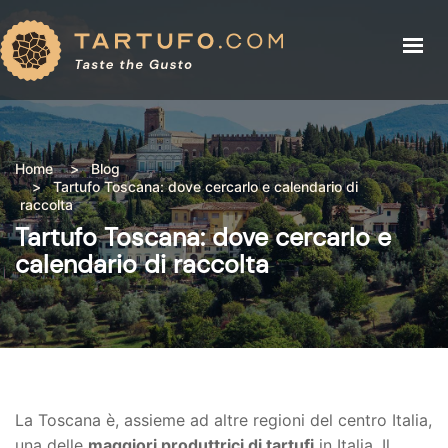
IL TARTUFO
IL TARTUFO
PREZZI TARTUFO
PREZZI TARTUFO
RICETTE
Home
Blog
EVENTI
Tartufo Toscana: dove cercarlo e calendario di
RICETTE
BLOG
raccolta
CHI SIAMO
Tartufo Toscana: dove cercarlo e
EVENTI
calendario di raccolta
BUY TRUFFLE
BLOG
CHI SIAMO
NEGOZIO
La Toscana è, assieme ad altre regioni del centro Italia,
ACCESSO (LOGIN)
una delle
maggiori produttrici di tartufi
in Italia. Il